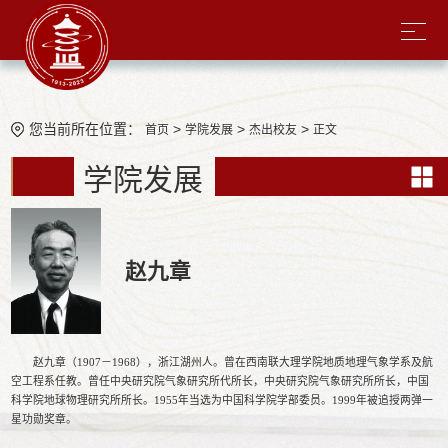
您当前所在位置：
>
>
>
首页
学院发展
杰出校友
正文
学院发展
赵九章
赵九章（
1907
－
1968
），浙江湖州人。曾在西南联大理学院地质地理气象学系及航
空工程系任教。曾任中央研究院气象研究所代所长，中央研究院气象研究所所长，中国
科学院地球物理研究所所长。
1955
年当选为中国科学院学部委员。
1999
年被追授两弹一
星功勋奖章。